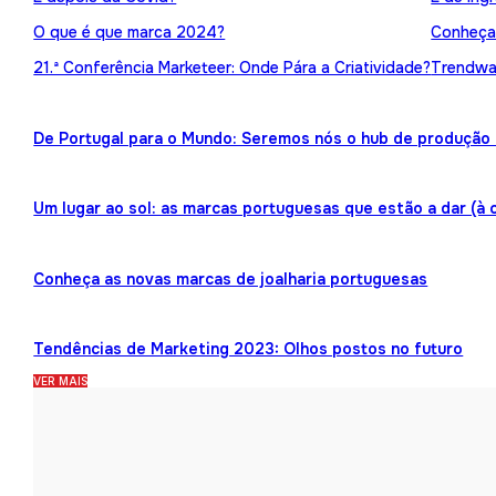
O que é que marca 2024?
Conheça 
21.ª Conferência Marketeer: Onde Pára a Criatividade?
Trendwat
De Portugal para o Mundo: Seremos nós o hub de produção 
Um lugar ao sol: as marcas portuguesas que estão a dar (à 
Conheça as novas marcas de joalharia portuguesas
Tendências de Marketing 2023: Olhos postos no futuro
VER MAIS