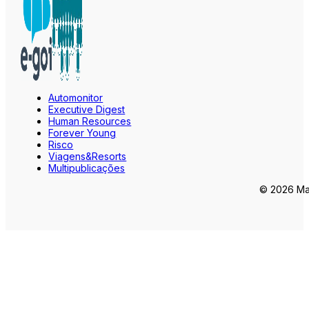
Automonitor
Executive Digest
Human Resources
Forever Young
Risco
Viagens&Resorts
Multipublicações
© 2026 Mar