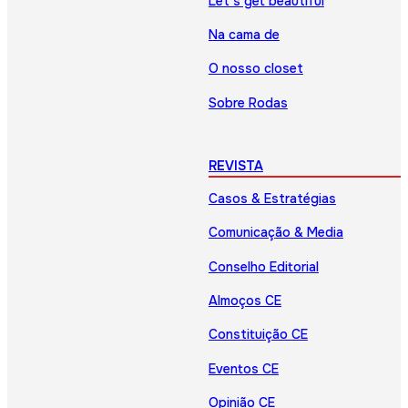
Let’s get beautiful
Na cama de
O nosso closet
Sobre Rodas
REVISTA
Casos & Estratégias
Comunicação & Media
Conselho Editorial
Almoços CE
Constituição CE
Eventos CE
Opinião CE