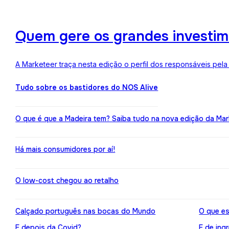
Quem gere os grandes investime
A Marketeer traça nesta edição o perfil dos responsáveis pela
Tudo sobre os bastidores do NOS Alive
O que é que a Madeira tem? Saiba tudo na nova edição da Mar
Há mais consumidores por aí!
O low-cost chegou ao retalho
Calçado português nas bocas do Mundo
O que es
E depois da Covid?
E de ing