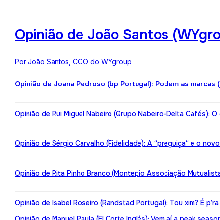
Opinião de João Santos (WYgro
Por João Santos, COO do WYgroup
Opinião de Joana Pedroso (bp Portugal): Podem as marcas 
Opinião de Rui Miguel Nabeiro (Grupo Nabeiro-Delta Cafés): O
Opinião de Sérgio Carvalho (Fidelidade): A “preguiça“ e o nov
Opinião de Rita Pinho Branco (Montepio Associação Mutualista):
Opinião de Isabel Roseiro (Randstad Portugal): Tou xim? É p’ra
Opinião de Manuel Paula (El Corte Inglés): Vem aí a peak seaso