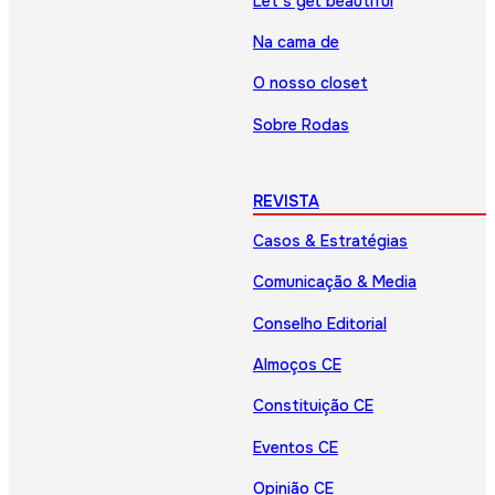
Let’s get beautiful
Na cama de
O nosso closet
Sobre Rodas
REVISTA
Casos & Estratégias
Comunicação & Media
Conselho Editorial
Almoços CE
Constituição CE
Eventos CE
Opinião CE