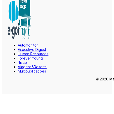
Automonitor
Executive Digest
Human Resources
Forever Young
Risco
Viagens&Resorts
Multipublicações
© 2026 Mar