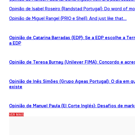
Opinião de Isabel Roseiro (Randstad Portugal): Do word of mo
Opinião de Miguel Rangel (PRIO e Shell): And just like that…
Opinião de Catarina Barradas (EDP): Se a EDP escolhe a Te
a EDP
Opinião de Teresa Burnay (Unilever FIMA): Concordo e acre
Opinião de Inês Simões (Grupo Ageas Portugal): O dia em 
existe
Opinião de Manuel Paula (El Corte Inglés): Desafios de mark
VER MAIS