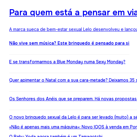
Para quem está a pensar em viaj
A marca sueca de bem-estar sexual Lelo desenvolveu e lançou
Não vive sem música? Este brinquedo é pensado para si
E se transformarmos a Blue Monday numa Sexy Monday?
Quer apimentar o Natal com a sua cara-metade? Deixamos 35 
Os Senhores dos Anéis que se preparem. Há novas propostas 
O novo brinquedo sexual da Lelo é para ser levado (muito) a s
«Não é apenas mais uma máquina»: Novo IQOS à venda em Port
O Baby Yoda agora também é um Tamagotchi