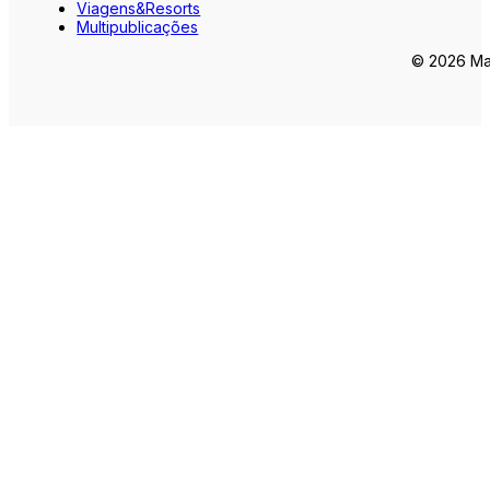
Viagens&Resorts
Multipublicações
© 2026 Mar