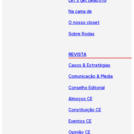
Let’s get beautiful
Na cama de
O nosso closet
Sobre Rodas
REVISTA
Casos & Estratégias
Comunicação & Media
Conselho Editorial
Almoços CE
Constituição CE
Eventos CE
Opinião CE