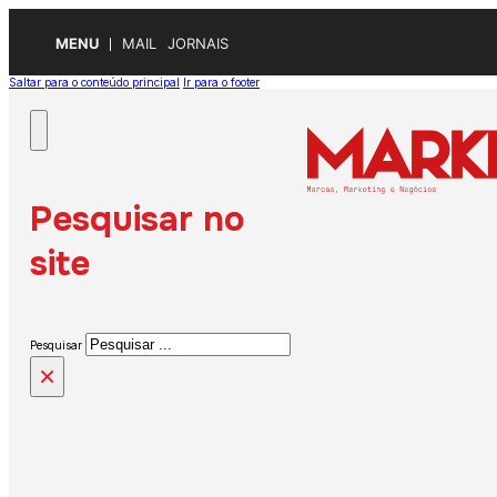
MENU
MAIL
JORNAIS
Saltar para o conteúdo principal
Ir para o footer
Pesquisar no
site
Pesquisar
×