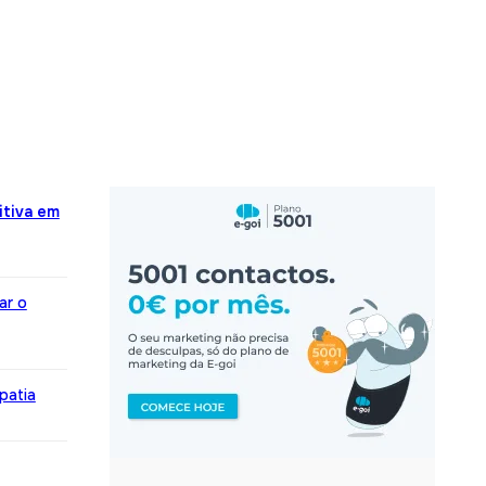
itiva em
ar o
patia