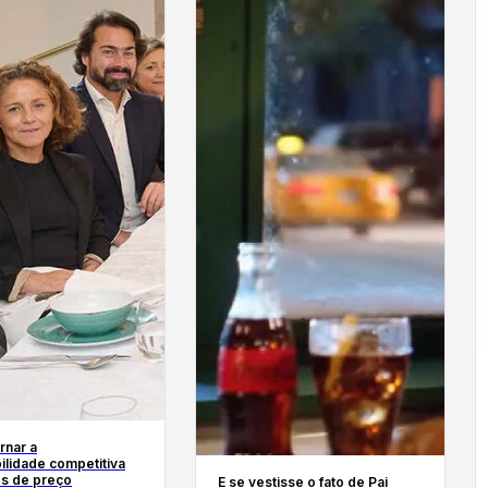
rnar a
ilidade competitiva
s de preço
E se vestisse o fato de Pai