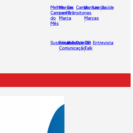
Melhor
Marcas
Em
Campanhas
IA
Livros
Saúde
Campanha
com
Trânsito
nas
do
Marca
Marcas
Mês
Sustentabilidade
Fórum
Kids
Opinião
TIP
Entrevista
Comunicação
Talk