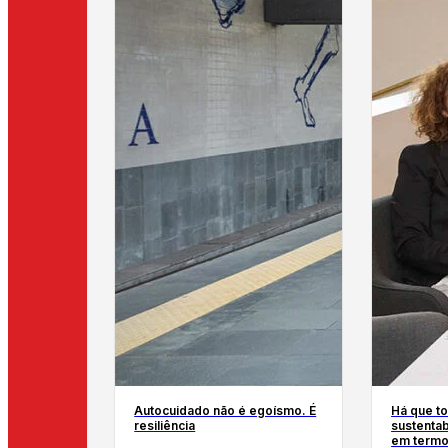
Autocuidado não é egoísmo. É
Há que to
resiliência
sustentab
em termo