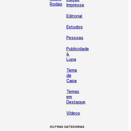
Rodas
Impressa
Editorial
Estudos
Pessoas
Publicidade
à
Lupa
Tema
de
Capa
Temas
em
Destaque
Vídeos
OUTRAS CATEGORIAS