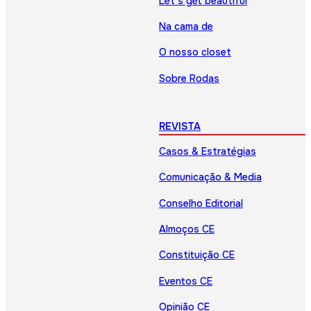
Let’s get beautiful
Na cama de
O nosso closet
Sobre Rodas
REVISTA
Casos & Estratégias
Comunicação & Media
Conselho Editorial
Almoços CE
Constituição CE
Eventos CE
Opinião CE