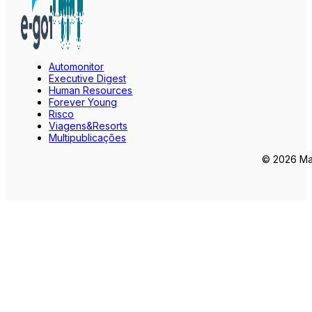
Automonitor
Executive Digest
Human Resources
Forever Young
Risco
Viagens&Resorts
Multipublicações
© 2026 Mar