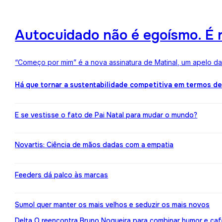
Autocuidado não é egoísmo. É r
“Começo por mim” é a nova assinatura de Matinal, um apelo d
Há que tornar a sustentabilidade competitiva em termos d
E se vestisse o fato de Pai Natal para mudar o mundo?
Novartis: Ciência de mãos dadas com a empatia
Feeders dá palco às marcas
Sumol quer manter os mais velhos e seduzir os mais novos
Delta Q reencontra Bruno Nogueira para combinar humor e caf