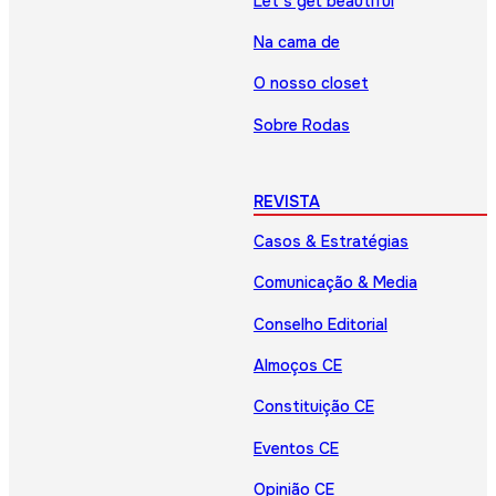
Let’s get beautiful
Na cama de
O nosso closet
Sobre Rodas
REVISTA
Casos & Estratégias
Comunicação & Media
Conselho Editorial
Almoços CE
Constituição CE
Eventos CE
Opinião CE