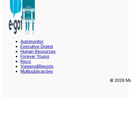
Automonitor
Executive Digest
Human Resources
Forever Young
Risco
Viagens&Resorts
Multipublicações
© 2026 Mar