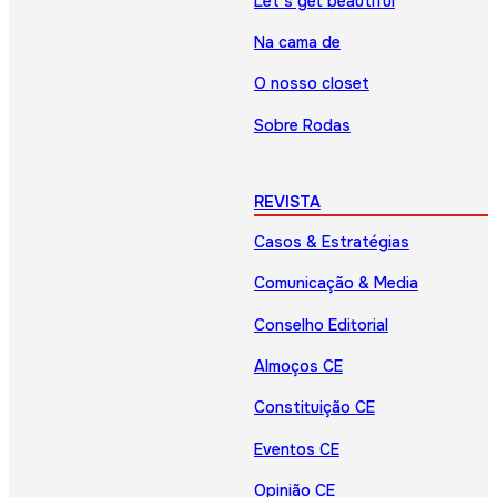
Let’s get beautiful
Na cama de
O nosso closet
Sobre Rodas
REVISTA
Casos & Estratégias
Comunicação & Media
Conselho Editorial
Almoços CE
Constituição CE
Eventos CE
Opinião CE