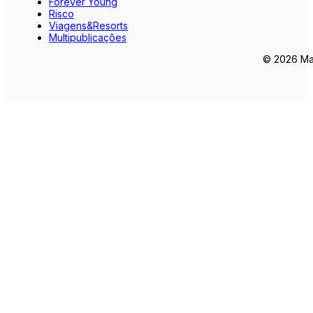
Forever Young
Risco
Viagens&Resorts
Multipublicações
© 2026 Mar