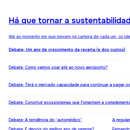
Há que tornar a sustentabilida
Até ao momento em que mexem na carteira de cada um, os ideai
Debate: Um ano de crescimento da receita (e dos custos)
Debate: Como vamos voar até ao novo aeroporto?
Debate: Terá o mercado capacidade para continuar a pagar o
Debate: Construir ecossistemas que fomentem a complement
Debate: A tendência do “automédico”
A regula
Debate: E depois do melhor ano de sempre?
Fernando