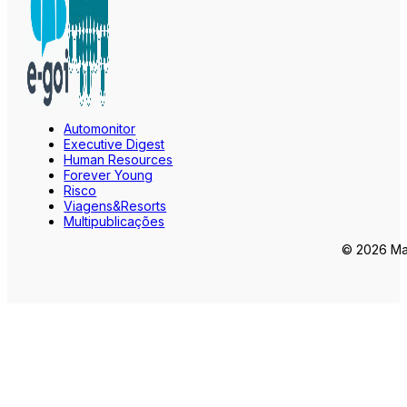
Automonitor
Executive Digest
Human Resources
Forever Young
Risco
Viagens&Resorts
Multipublicações
© 2026 Mar