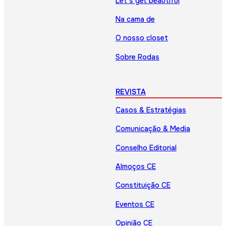
Let’s get beautiful
Na cama de
O nosso closet
Sobre Rodas
REVISTA
Casos & Estratégias
Comunicação & Media
Conselho Editorial
Almoços CE
Constituição CE
Eventos CE
Opinião CE