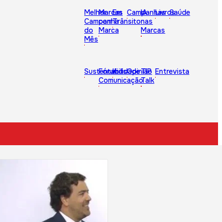
Melhor
Marcas
Em
Campanhas
IA
Livros
Saúde
Campanha
com
Trânsito
nas
do
Marca
Marcas
Mês
Sustentabilidade
Fórum
Kids
Opinião
TIP
Entrevista
Comunicação
Talk