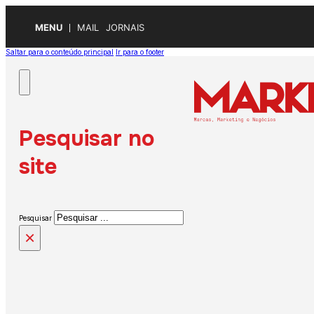
MENU
MAIL
JORNAIS
Saltar para o conteúdo principal
Ir para o footer
Pesquisar no
site
Pesquisar
×