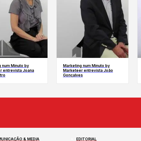
g num Minuto by
Marketing num Minuto by
r entrevista Joana
Marketeer entrevista João
tro
Gonçalves
UNICAÇÃO & MEDIA
EDITORIAL