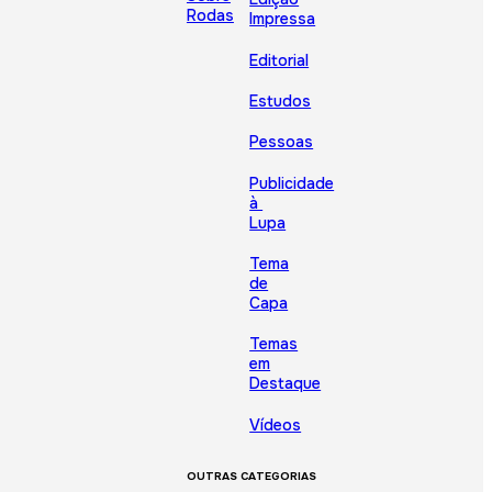
Rodas
Impressa
Editorial
Estudos
Pessoas
Publicidade
à
Lupa
Tema
de
Capa
Temas
em
Destaque
Vídeos
OUTRAS CATEGORIAS