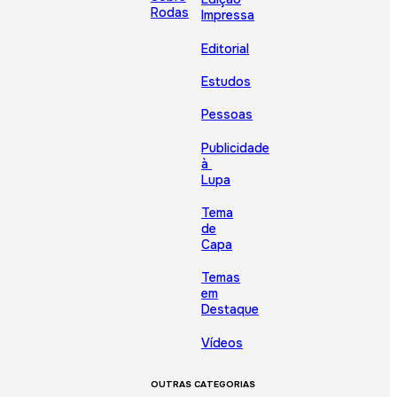
Rodas
Impressa
Editorial
Estudos
Pessoas
Publicidade
à
Lupa
Tema
de
Capa
Temas
em
Destaque
Vídeos
OUTRAS CATEGORIAS