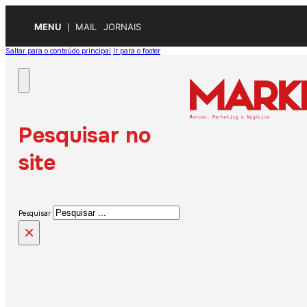
MENU
MAIL
JORNAIS
Saltar para o conteúdo principal
Ir para o footer
Pesquisar no
site
Pesquisar
×