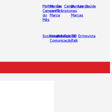
Melhor
Marcas
Em
Campanhas
IA
Livros
Saúde
Campanha
com
Trânsito
nas
do
Marca
Marcas
Mês
Sustentabilidade
Fórum
Kids
Opinião
TIP
Entrevista
Comunicação
Talk