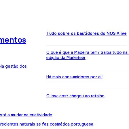
Tudo sobre os bastidores do NOS Alive
imentos
O que é que a Madeira tem? Saiba tudo na
edição da Marketeer
ela gestão dos
Há mais consumidores por aí!
O low-cost chegou ao retalho
stá a mudar na criatividade
gredientes naturais se faz cosmética portuguesa