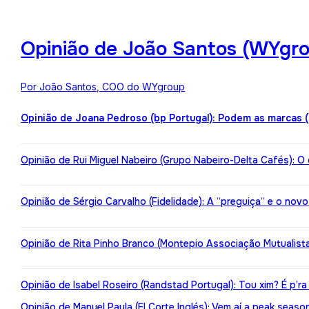
Opinião de João Santos (WYgro
Por João Santos, COO do WYgroup
Opinião de Joana Pedroso (bp Portugal): Podem as marcas 
Opinião de Rui Miguel Nabeiro (Grupo Nabeiro-Delta Cafés): O
Opinião de Sérgio Carvalho (Fidelidade): A “preguiça“ e o nov
Opinião de Rita Pinho Branco (Montepio Associação Mutualista):
Opinião de Isabel Roseiro (Randstad Portugal): Tou xim? É p’ra
Opinião de Manuel Paula (El Corte Inglés): Vem aí a peak seaso