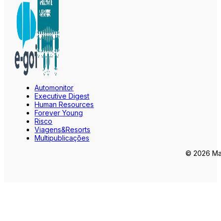
Automonitor
Executive Digest
Human Resources
Forever Young
Risco
Viagens&Resorts
Multipublicações
© 2026 Mar