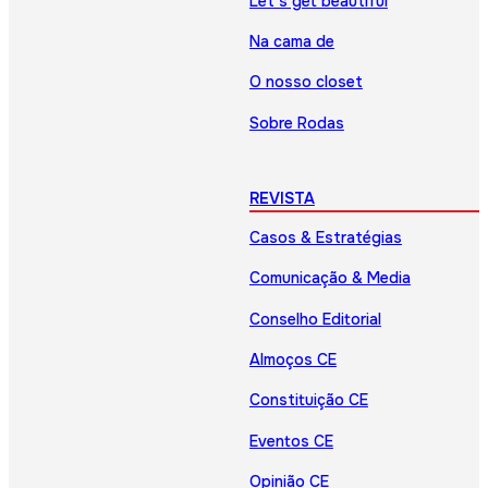
Let’s get beautiful
Na cama de
O nosso closet
Sobre Rodas
REVISTA
Casos & Estratégias
Comunicação & Media
Conselho Editorial
Almoços CE
Constituição CE
Eventos CE
Opinião CE