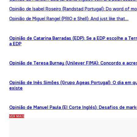
Opinião de Isabel Roseiro (Randstad Portugal): Do word of mo
Opinião de Miguel Rangel (PRIO e Shell): And just like that…
Opinião de Catarina Barradas (EDP): Se a EDP escolhe a Te
a EDP
Opinião de Teresa Burnay (Unilever FIMA): Concordo e acre
Opinião de Inês Simões (Grupo Ageas Portugal): O dia em 
existe
Opinião de Manuel Paula (El Corte Inglés): Desafios de mark
VER MAIS