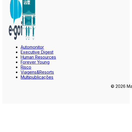
Automonitor
Executive Digest
Human Resources
Forever Young
Risco
Viagens&Resorts
Multipublicações
© 2026 Mar