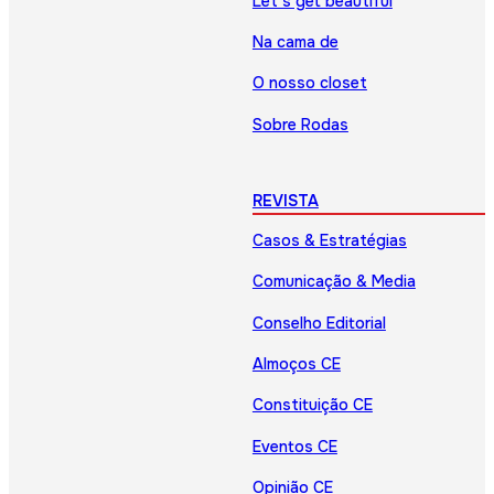
Let’s get beautiful
Na cama de
O nosso closet
Sobre Rodas
REVISTA
Casos & Estratégias
Comunicação & Media
Conselho Editorial
Almoços CE
Constituição CE
Eventos CE
Opinião CE