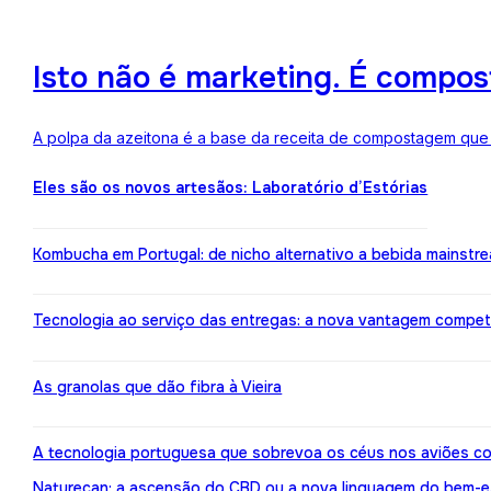
Isto não é marketing. É compo
A polpa da azeitona é a base da receita de compostagem que a
Eles são os novos artesãos: Laboratório d’Estórias
Kombucha em Portugal: de nicho alternativo a bebida mainstr
Tecnologia ao serviço das entregas: a nova vantagem compe
As granolas que dão fibra à Vieira
A tecnologia portuguesa que sobrevoa os céus nos aviões co
Naturecan: a ascensão do CBD ou a nova linguagem do bem-e