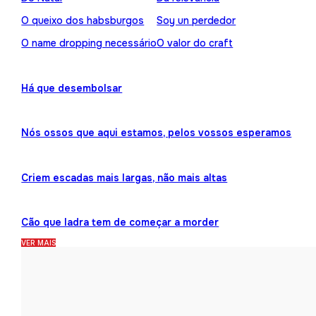
O queixo dos habsburgos
Soy un perdedor
O name dropping necessário
O valor do craft
Há que desembolsar
Nós ossos que aqui estamos, pelos vossos esperamos
Criem escadas mais largas, não mais altas
Cão que ladra tem de começar a morder
VER MAIS