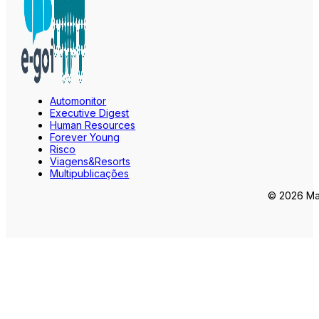
Automonitor
Executive Digest
Human Resources
Forever Young
Risco
Viagens&Resorts
Multipublicações
© 2026 Mar