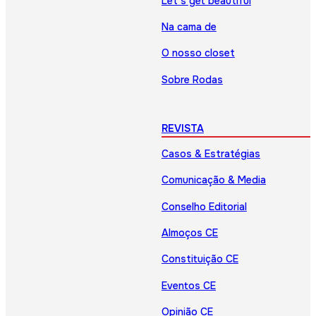
Let’s get beautiful
Na cama de
O nosso closet
Sobre Rodas
REVISTA
Casos & Estratégias
Comunicação & Media
Conselho Editorial
Almoços CE
Constituição CE
Eventos CE
Opinião CE