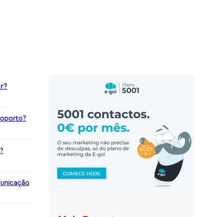
r?
roporto?
?
municação