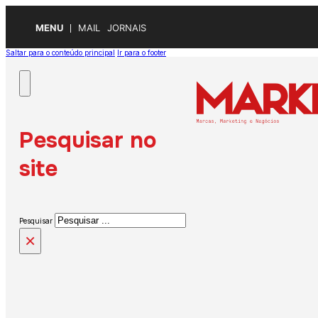
MENU
MAIL
JORNAIS
Saltar para o conteúdo principal
Ir para o footer
Pesquisar no
site
Pesquisar
×