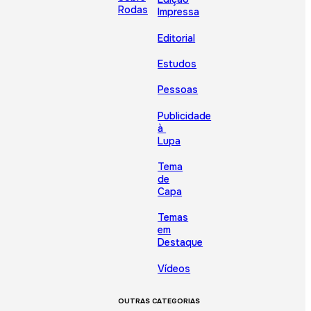
Rodas
Impressa
Editorial
Estudos
Pessoas
Publicidade
à
Lupa
Tema
de
Capa
Temas
em
Destaque
Vídeos
OUTRAS CATEGORIAS