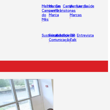
Melhor
Marcas
Em
Campanhas
IA
Livros
Saúde
Campanha
com
Trânsito
nas
do
Marca
Marcas
Mês
Sustentabilidade
Fórum
Kids
Opinião
TIP
Entrevista
Comunicação
Talk