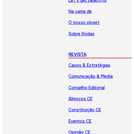
Let’s get beautiful
Na cama de
O nosso closet
Sobre Rodas
REVISTA
Casos & Estratégias
Comunicação & Media
Conselho Editorial
Almoços CE
Constituição CE
Eventos CE
Opinião CE