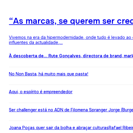
“As marcas, se querem ser credí
Vivemos na era da hipermodernidade, onde tudo é levado ao ex
influentes da actualidade,…
À descoberta de… Rute Gonçalves, directora de brand, mar
No Non Basta, há muito mais que pasta!
Aqui, o espírito é empreendedor
Ser challenger está no ADN de Filomena Spranger Jorge (Burge
Joana Poças quer sair da bolha e abraçar culturas
Rafael Ribe