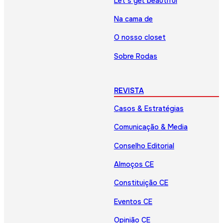
Let’s get beautiful
Na cama de
O nosso closet
Sobre Rodas
REVISTA
Casos & Estratégias
Comunicação & Media
Conselho Editorial
Almoços CE
Constituição CE
Eventos CE
Opinião CE