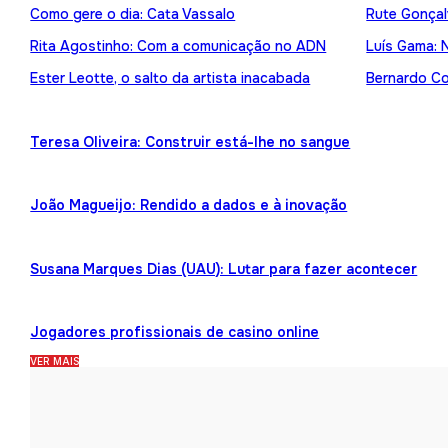
Como gere o dia: Cata Vassalo
Rute Gonçal
Rita Agostinho: Com a comunicação no ADN
Luís Gama: 
Ester Leotte, o salto da artista inacabada
Bernardo Cor
Teresa Oliveira: Construir está-lhe no sangue
João Magueijo: Rendido a dados e à inovação
Susana Marques Dias (UAU): Lutar para fazer acontecer
Jogadores profissionais de casino online
VER MAIS