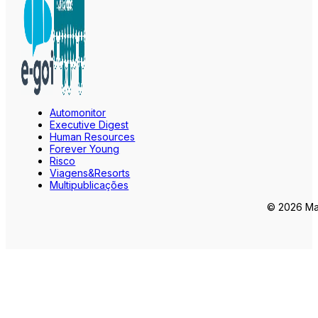
Automonitor
Executive Digest
Human Resources
Forever Young
Risco
Viagens&Resorts
Multipublicações
© 2026 Mar