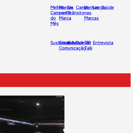
Melhor
Marcas
Em
Campanhas
IA
Livros
Saúde
Campanha
com
Trânsito
nas
do
Marca
Marcas
Mês
Sustentabilidade
Fórum
Kids
Opinião
TIP
Entrevista
Comunicação
Talk