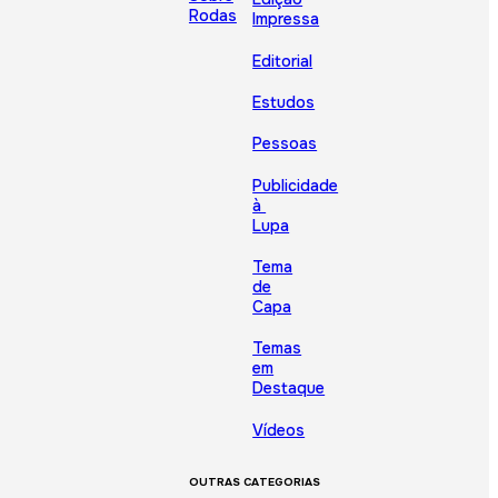
Rodas
Impressa
Editorial
Estudos
Pessoas
Publicidade
à
Lupa
Tema
de
Capa
Temas
em
Destaque
Vídeos
OUTRAS CATEGORIAS