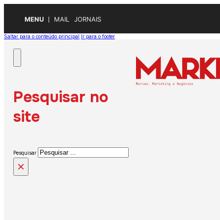
MENU
MAIL
JORNAIS
Saltar para o conteúdo principal
Ir para o footer
Pesquisar no
site
Pesquisar
×