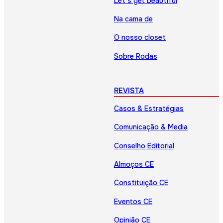
Let’s get beautiful
Na cama de
O nosso closet
Sobre Rodas
REVISTA
Casos & Estratégias
Comunicação & Media
Conselho Editorial
Almoços CE
Constituição CE
Eventos CE
Opinião CE