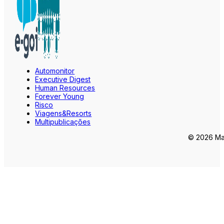
Automonitor
Executive Digest
Human Resources
Forever Young
Risco
Viagens&Resorts
Multipublicações
© 2026 Mar