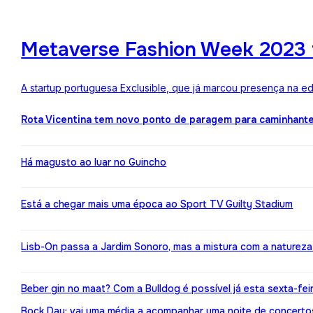
Metaverse Fashion Week 2023 f
A startup portuguesa Exclusible, que já marcou presença na e
Rota Vicentina tem novo ponto de paragem para caminhant
Há magusto ao luar no Guincho
Está a chegar mais uma época ao Sport TV Guilty Stadium
Lisb-On passa a Jardim Sonoro, mas a mistura com a naturez
Beber gin no maat? Com a Bulldog é possível já esta sexta-fei
Bock Day: vai uma média a acompanhar uma noite de concerto