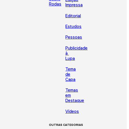
Rodas
Impressa
Editorial
Estudos
Pessoas
Publicidade
à
Lupa
Tema
de
Capa
Temas
em
Destaque
Vídeos
OUTRAS CATEGORIAS