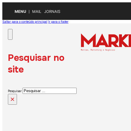
MENU
MAIL
JORNAIS
Saltar para o conteúdo principal
Ir para o footer
Pesquisar no
site
Pesquisar
×