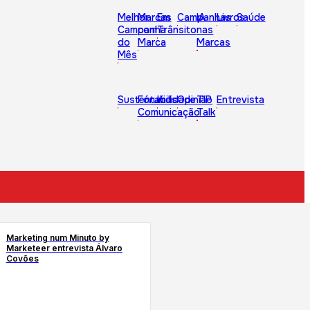
Melhor
Marcas
Em
Campanhas
IA
Livros
Saúde
Campanha
com
Trânsito
nas
do
Marca
Marcas
Mês
Sustentabilidade
Fórum
Kids
Opinião
TIP
Entrevista
Comunicação
Talk
Marketing num Minuto by
Marketeer entrevista Álvaro
Covões