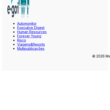
Automonitor
Executive Digest
Human Resources
Forever Young
Risco
Viagens&Resorts
Multipublicações
© 2026 Mar