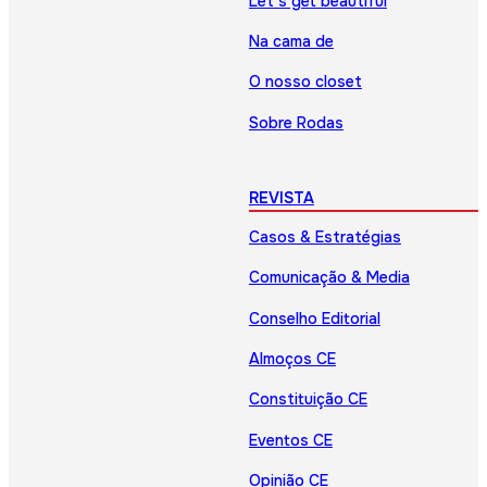
Let’s get beautiful
Na cama de
O nosso closet
Sobre Rodas
REVISTA
Casos & Estratégias
Comunicação & Media
Conselho Editorial
Almoços CE
Constituição CE
Eventos CE
Opinião CE