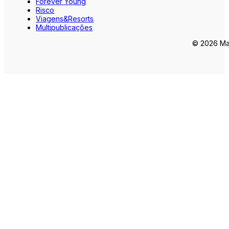
Forever Young
Risco
Viagens&Resorts
Multipublicações
© 2026 Mar