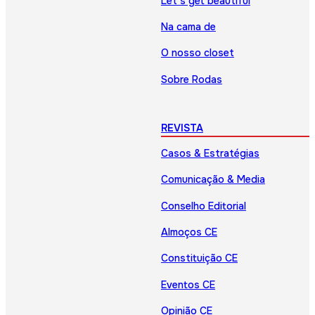
Let’s get beautiful
Na cama de
O nosso closet
Sobre Rodas
REVISTA
Casos & Estratégias
Comunicação & Media
Conselho Editorial
Almoços CE
Constituição CE
Eventos CE
Opinião CE