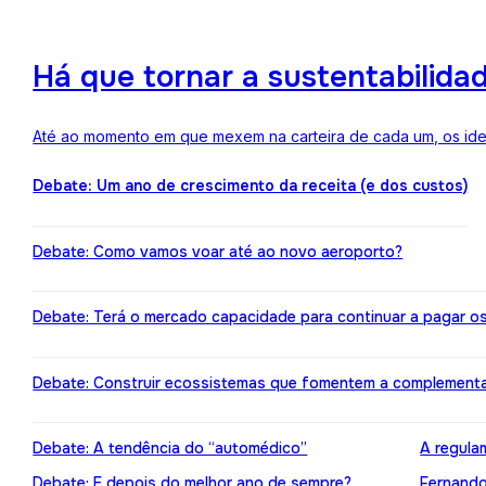
Há que tornar a sustentabilida
Até ao momento em que mexem na carteira de cada um, os ideai
Debate: Um ano de crescimento da receita (e dos custos)
Debate: Como vamos voar até ao novo aeroporto?
Debate: Terá o mercado capacidade para continuar a pagar o
Debate: Construir ecossistemas que fomentem a complement
Debate: A tendência do “automédico”
A regula
Debate: E depois do melhor ano de sempre?
Fernando