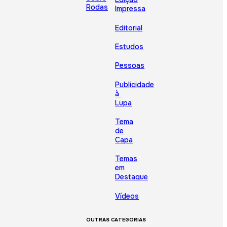
Rodas
Impressa
Editorial
Estudos
Pessoas
Publicidade
à
Lupa
Tema
de
Capa
Temas
em
Destaque
Vídeos
OUTRAS CATEGORIAS