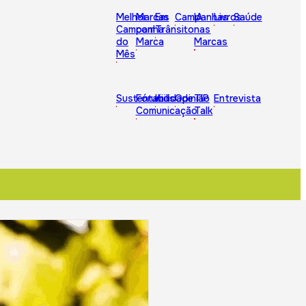
Melhor
Marcas
Em
Campanhas
IA
Livros
Saúde
Campanha
com
Trânsito
nas
do
Marca
Marcas
Mês
Sustentabilidade
Fórum
Kids
Opinião
TIP
Entrevista
Comunicação
Talk