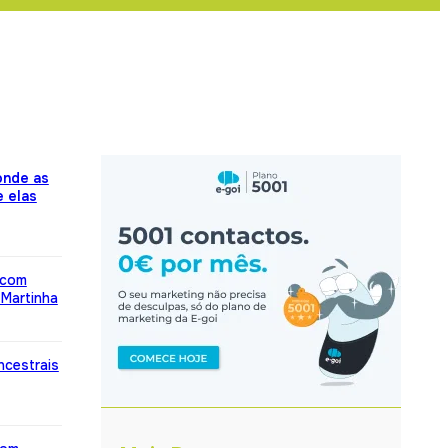
onde as
 elas
” com
 Martinha
ncestrais