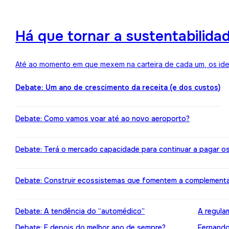
Há que tornar a sustentabilida
Até ao momento em que mexem na carteira de cada um, os ideai
Debate: Um ano de crescimento da receita (e dos custos)
Debate: Como vamos voar até ao novo aeroporto?
Debate: Terá o mercado capacidade para continuar a pagar o
Debate: Construir ecossistemas que fomentem a complement
Debate: A tendência do “automédico”
A regula
Debate: E depois do melhor ano de sempre?
Fernando