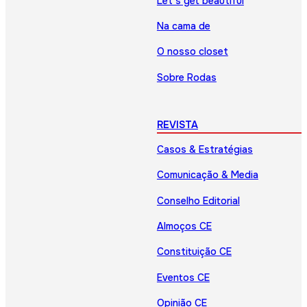
Let’s get beautiful
Na cama de
O nosso closet
Sobre Rodas
REVISTA
Casos & Estratégias
Comunicação & Media
Conselho Editorial
Almoços CE
Constituição CE
Eventos CE
Opinião CE