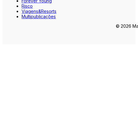
Forever Young
Risco
Viagens&Resorts
Multipublicações
© 2026 Mar