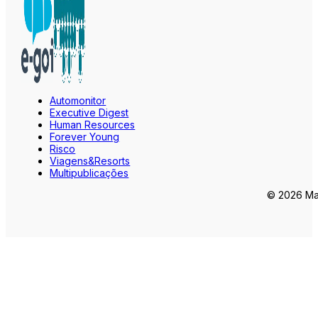
Automonitor
Executive Digest
Human Resources
Forever Young
Risco
Viagens&Resorts
Multipublicações
© 2026 Mar