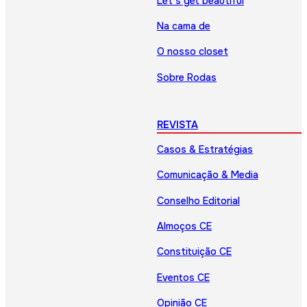
Let’s get beautiful
Na cama de
O nosso closet
Sobre Rodas
REVISTA
Casos & Estratégias
Comunicação & Media
Conselho Editorial
Almoços CE
Constituição CE
Eventos CE
Opinião CE