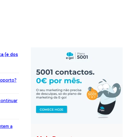
a (e dos
roporto?
ontinuar
ntem a