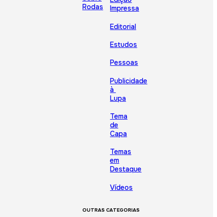
Rodas
Impressa
Editorial
Estudos
Pessoas
Publicidade
à
Lupa
Tema
de
Capa
Temas
em
Destaque
Vídeos
OUTRAS CATEGORIAS