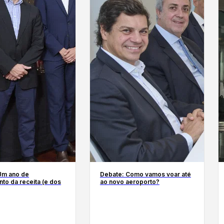
Um ano de
Debate: Como vamos voar até
to da receita (e dos
ao novo aeroporto?