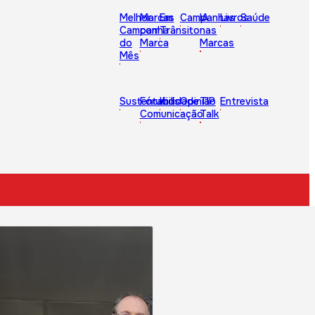
Melhor
Marcas
Em
Campanhas
IA
Livros
Saúde
Campanha
com
Trânsito
nas
do
Marca
Marcas
Mês
Sustentabilidade
Fórum
Kids
Opinião
TIP
Entrevista
Comunicação
Talk