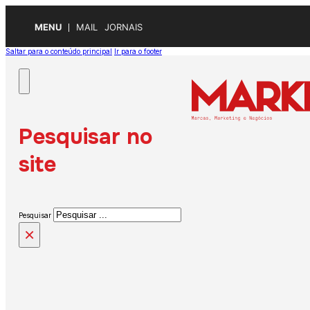
MENU
MAIL
JORNAIS
Saltar para o conteúdo principal
Ir para o footer
Pesquisar no
site
Pesquisar
×