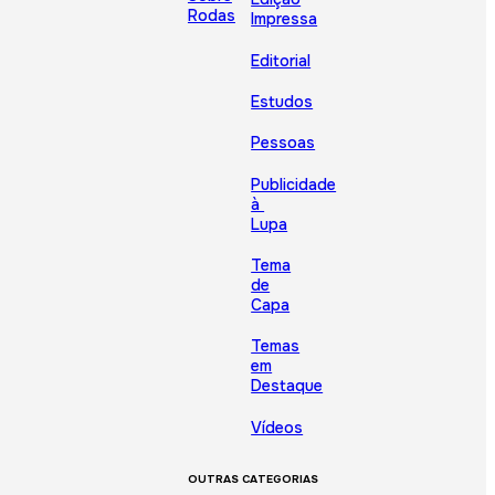
Rodas
Impressa
Editorial
Estudos
Pessoas
Publicidade
à
Lupa
Tema
de
Capa
Temas
em
Destaque
Vídeos
OUTRAS CATEGORIAS