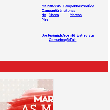
Melhor
Marcas
Em
Campanhas
IA
Livros
Saúde
Campanha
com
Trânsito
nas
do
Marca
Marcas
Mês
Sustentabilidade
Fórum
Kids
Opinião
TIP
Entrevista
Comunicação
Talk