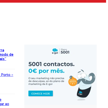
rra
 modo de
ais”
o Porto –
e
gar ao