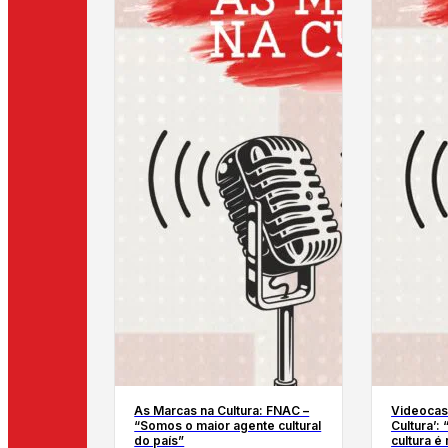
As Marcas na Cultura: FNAC –
Videocas
“Somos o maior agente cultural
Cultura’:
do país”
cultura é