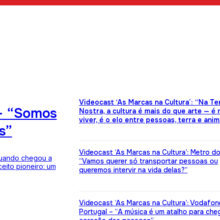
Videocast ‘As Marcas na Cultura’: “Na Te
– “Somos
Nostra, a cultura é mais do que arte — é
viver, é o elo entre pessoas, terra e anim
s”
Videocast ‘As Marcas na Cultura’: Metro d
Quando chegou a
“Vamos querer só transportar pessoas ou
eito pioneiro: um
queremos intervir na vida delas?”
Videocast ‘As Marcas na Cultura’: Vodafon
Portugal – “A música é um atalho para che