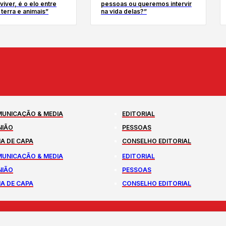
iver, é o elo entre
pessoas ou queremos intervir
terra e animais”
na vida delas?”
UNICAÇÃO & MEDIA
EDITORIAL
NIÃO
PESSOAS
A DE CAPA
CONSELHO EDITORIAL
UNICAÇÃO & MEDIA
EDITORIAL
NIÃO
PESSOAS
A DE CAPA
CONSELHO EDITORIAL