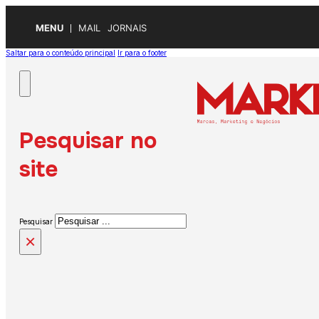
MENU
MAIL
JORNAIS
Saltar para o conteúdo principal
Ir para o footer
Pesquisar no
site
Pesquisar
×