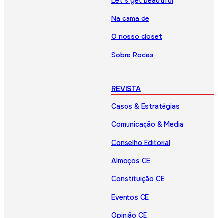
Let’s get beautiful
Na cama de
O nosso closet
Sobre Rodas
REVISTA
Casos & Estratégias
Comunicação & Media
Conselho Editorial
Almoços CE
Constituição CE
Eventos CE
Opinião CE