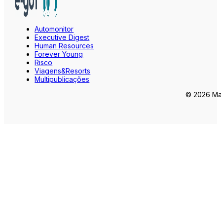
Automonitor
Executive Digest
Human Resources
Forever Young
Risco
Viagens&Resorts
Multipublicações
© 2026 Mar