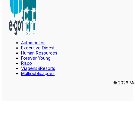
Automonitor
Executive Digest
Human Resources
Forever Young
Risco
Viagens&Resorts
Multipublicações
© 2026 Mar