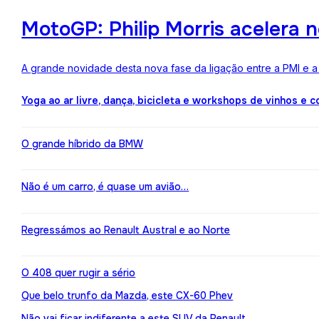
MotoGP: Philip Morris acelera 
A grande novidade desta nova fase da ligação entre a PMI e 
Yoga ao ar livre, dança, bicicleta e workshops de vinhos e 
O grande híbrido da BMW
Não é um carro, é quase um avião…
Regressámos ao Renault Austral e ao Norte
O 408 quer rugir a sério
Que belo trunfo da Mazda, este CX-60 Phev
Não vai ficar indiferente a este SUV da Renault