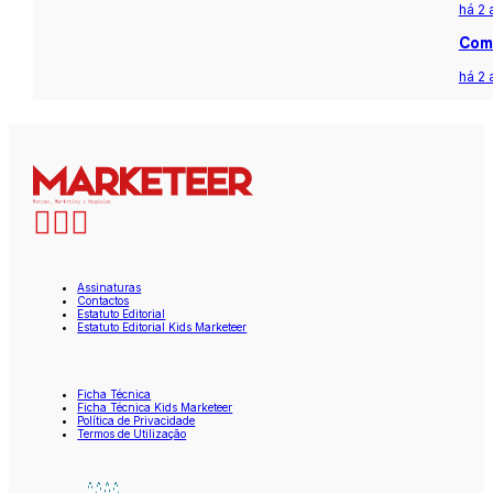
há 2 
Com 
há 2 
Assinaturas
Contactos
Estatuto Editorial
Estatuto Editorial Kids Marketeer
Ficha Técnica
Ficha Técnica Kids Marketeer
Política de Privacidade
Termos de Utilização