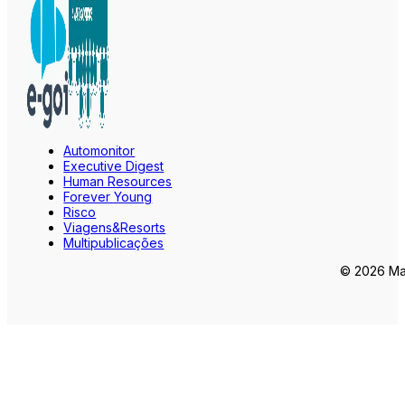
Automonitor
Executive Digest
Human Resources
Forever Young
Risco
Viagens&Resorts
Multipublicações
© 2026 Mar