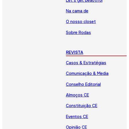
Let’s get beautiful
Na cama de
O nosso closet
Sobre Rodas
REVISTA
Casos & Estratégias
Comunicação & Media
Conselho Editorial
Almoços CE
Constituição CE
Eventos CE
Opinião CE