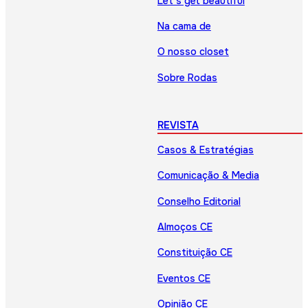
Let’s get beautiful
Na cama de
O nosso closet
Sobre Rodas
REVISTA
Casos & Estratégias
Comunicação & Media
Conselho Editorial
Almoços CE
Constituição CE
Eventos CE
Opinião CE