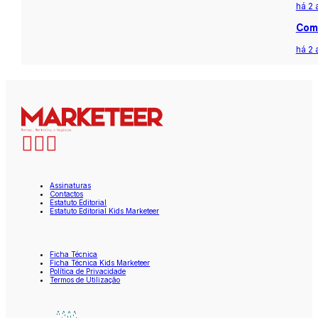
há 2 
Com 
há 2 
Assinaturas
Contactos
Estatuto Editorial
Estatuto Editorial Kids Marketeer
Ficha Técnica
Ficha Técnica Kids Marketeer
Política de Privacidade
Termos de Utilização