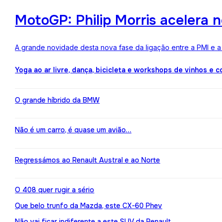
MotoGP: Philip Morris acelera 
A grande novidade desta nova fase da ligação entre a PMI e 
Yoga ao ar livre, dança, bicicleta e workshops de vinhos e 
O grande híbrido da BMW
Não é um carro, é quase um avião…
Regressámos ao Renault Austral e ao Norte
O 408 quer rugir a sério
Que belo trunfo da Mazda, este CX-60 Phev
Não vai ficar indiferente a este SUV da Renault