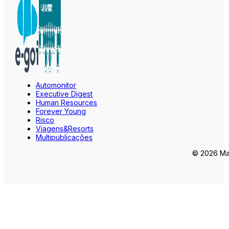
Automonitor
Executive Digest
Human Resources
Forever Young
Risco
Viagens&Resorts
Multipublicações
© 2026 Mar