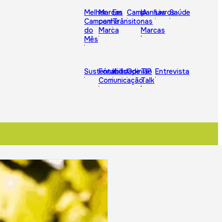
Melhor
Marcas
Em
Campanhas
IA
Livros
Saúde
Campanha
com
Trânsito
nas
do
Marca
Marcas
Mês
Sustentabilidade
Fórum
Kids
Opinião
TIP
Entrevista
Comunicação
Talk