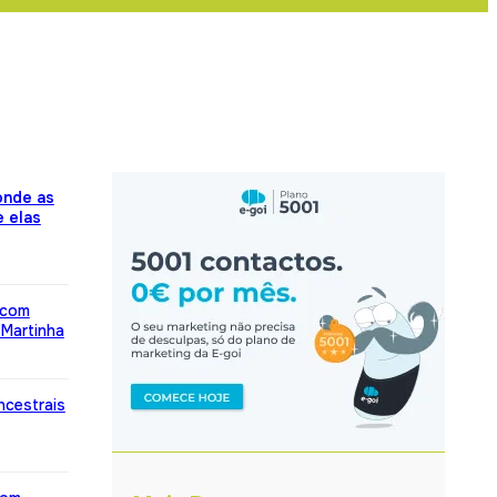
onde as
 elas
” com
 Martinha
ncestrais