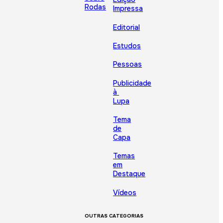
Rodas
Impressa
Editorial
Estudos
Pessoas
Publicidade
à
Lupa
Tema
de
Capa
Temas
em
Destaque
Vídeos
OUTRAS CATEGORIAS