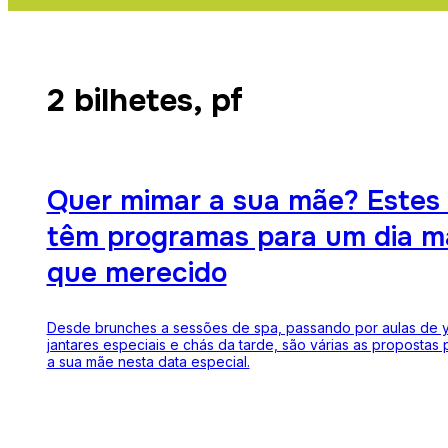
2 bilhetes, pf
Quer mimar a sua mãe? Estes 
têm programas para um dia m
que merecido
Desde brunches a sessões de spa, passando por aulas de 
jantares especiais e chás da tarde, são várias as propostas
a sua mãe nesta data especial.