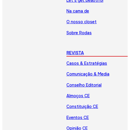
Let’s get beautiful
Na cama de
O nosso closet
Sobre Rodas
REVISTA
Casos & Estratégias
Comunicação & Media
Conselho Editorial
Almoços CE
Constituição CE
Eventos CE
Opinião CE