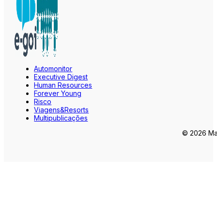
Automonitor
Executive Digest
Human Resources
Forever Young
Risco
Viagens&Resorts
Multipublicações
© 2026 Mar