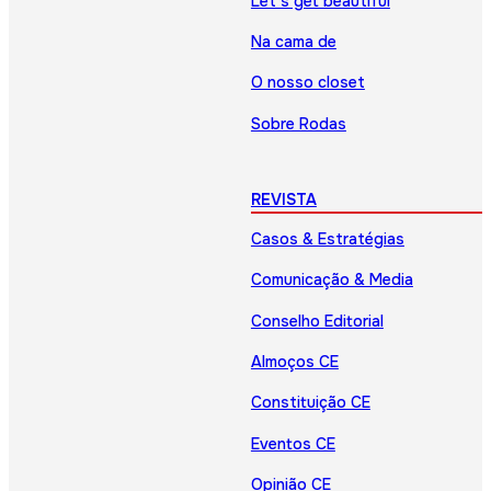
Let’s get beautiful
Na cama de
O nosso closet
Sobre Rodas
REVISTA
Casos & Estratégias
Comunicação & Media
Conselho Editorial
Almoços CE
Constituição CE
Eventos CE
Opinião CE