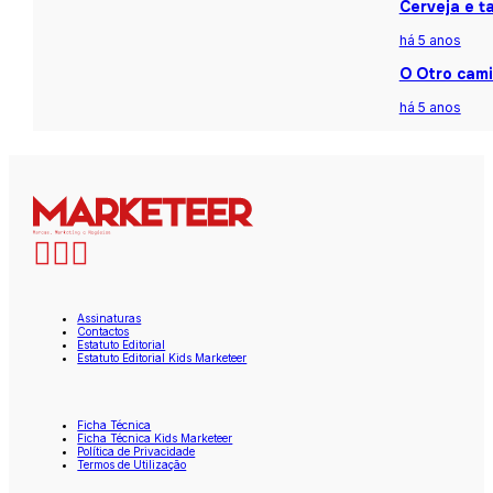
Cerveja e t
há 5 anos
O Otro cami
há 5 anos
Assinaturas
Contactos
Estatuto Editorial
Estatuto Editorial Kids Marketeer
Ficha Técnica
Ficha Técnica Kids Marketeer
Política de Privacidade
Termos de Utilização