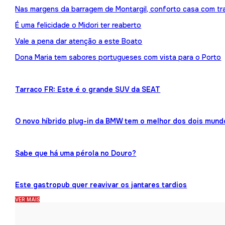
Nas margens da barragem de Montargil, conforto casa com tr
É uma felicidade o Midori ter reaberto
Vale a pena dar atenção a este Boato
Dona Maria tem sabores portugueses com vista para o Porto
Tarraco FR: Este é o grande SUV da SEAT
O novo híbrido plug-in da BMW tem o melhor dos dois mund
Sabe que há uma pérola no Douro?
Este gastropub quer reavivar os jantares tardios
VER MAIS