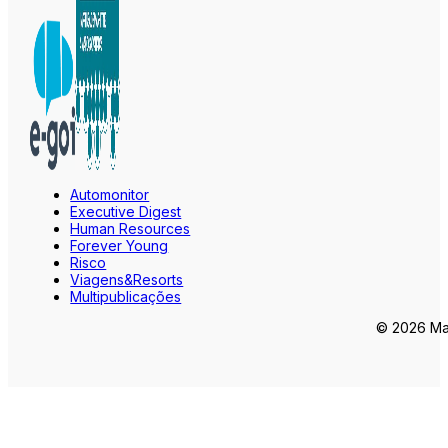
Automonitor
Executive Digest
Human Resources
Forever Young
Risco
Viagens&Resorts
Multipublicações
© 2026 Mar