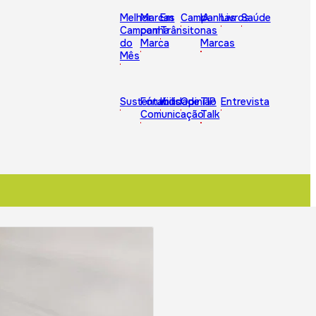
Melhor
Marcas
Em
Campanhas
IA
Livros
Saúde
Campanha
com
Trânsito
nas
do
Marca
Marcas
Mês
Sustentabilidade
Fórum
Kids
Opinião
TIP
Entrevista
Comunicação
Talk