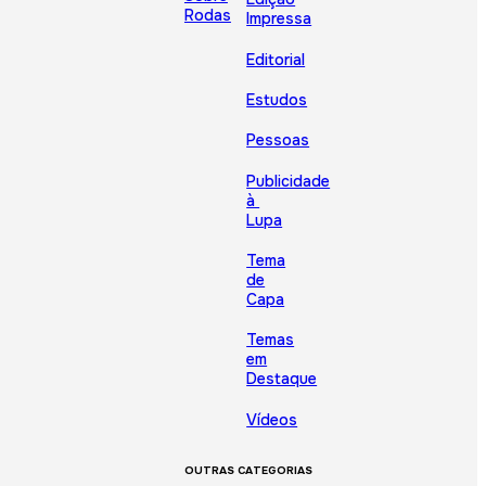
Rodas
Impressa
Editorial
Estudos
Pessoas
Publicidade
à
Lupa
Tema
de
Capa
Temas
em
Destaque
Vídeos
OUTRAS CATEGORIAS