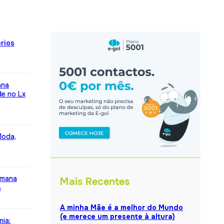
rios
ana
de no Lx
Moda,
emana
Mais Recentes
%
A minha Mãe é a melhor do Mundo
(e merece um presente à altura)
mia: