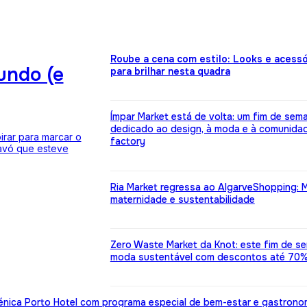
Roube a cena com estilo: Looks e acessó
undo (e
para brilhar nesta quadra
Ímpar Market está de volta: um fim de sem
dedicado ao design, à moda e à comunida
rar para marcar o
factory
 avó que esteve
Ria Market regressa ao AlgarveShopping: 
maternidade e sustentabilidade
Zero Waste Market da Knot: este fim de s
moda sustentável com descontos até 70
énica Porto Hotel com programa especial de bem-estar e gastrono