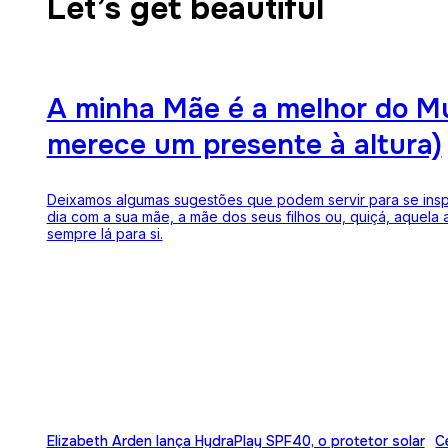
Let’s get beautiful
A minha Mãe é a melhor do M
merece um presente à altura)
Deixamos algumas sugestões que podem servir para se inspi
dia com a sua mãe, a mãe dos seus filhos ou, quiçá, aquela
sempre lá para si.
Elizabeth Arden lança HydraPlay SPF40, o protetor solar
C