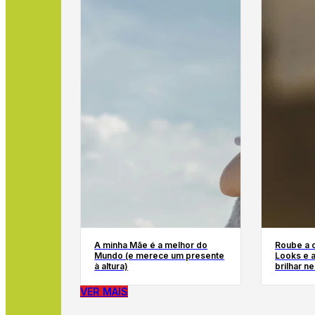
A minha Mãe é a melhor do
Roube a c
Mundo (e merece um presente
Looks e 
à altura)
brilhar n
VER MAIS