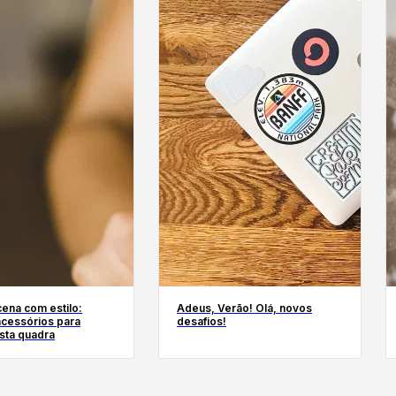
ena com estilo:
Adeus, Verão! Olá, novos
acessórios para
desafios!
esta quadra