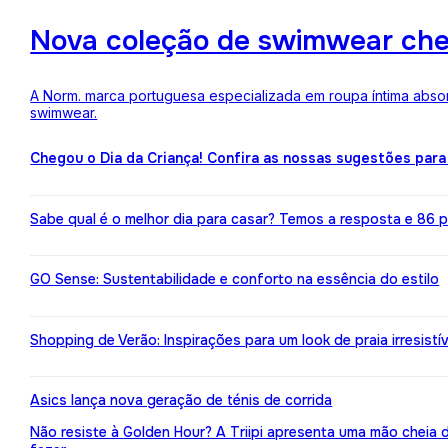
Nova coleção de swimwear ch
A Norm. marca portuguesa especializada em roupa íntima absor
swimwear.
Chegou o Dia da Criança! Confira as nossas sugestões para
Sabe qual é o melhor dia para casar? Temos a resposta e 86 pr
GO Sense: Sustentabilidade e conforto na essência do estilo
Shopping de Verão: Inspirações para um look de praia irresistív
Asics lança nova geração de ténis de corrida
Não resiste à Golden Hour? A Triipi apresenta uma mão cheia 