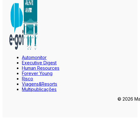
Automonitor
Executive Digest
Human Resources
Forever Young
Risco
Viagens&Resorts
Multipublicações
© 2026 Mar