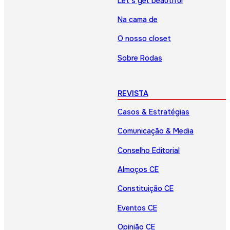
Let’s get beautiful
Na cama de
O nosso closet
Sobre Rodas
REVISTA
Casos & Estratégias
Comunicação & Media
Conselho Editorial
Almoços CE
Constituição CE
Eventos CE
Opinião CE