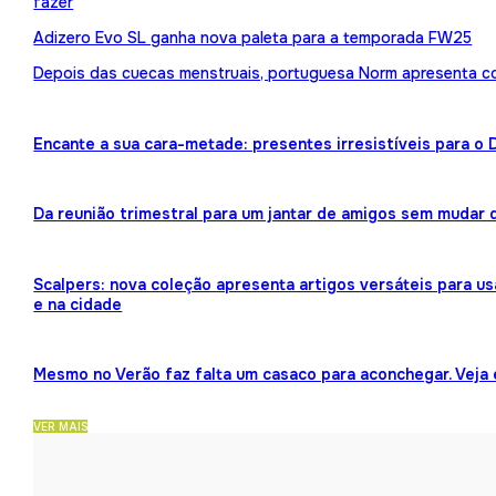
fazer
Adizero Evo SL ganha nova paleta para a temporada FW25
Depois das cuecas menstruais, portuguesa Norm apresenta 
Encante a sua cara-metade: presentes irresistíveis para o
Da reunião trimestral para um jantar de amigos sem mudar 
Scalpers: nova coleção apresenta artigos versáteis para us
e na cidade
Mesmo no Verão faz falta um casaco para aconchegar. Veja
VER MAIS