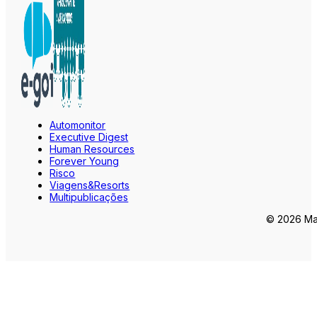
Automonitor
Executive Digest
Human Resources
Forever Young
Risco
Viagens&Resorts
Multipublicações
© 2026 Mar