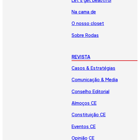
Let’s get beautiful
Na cama de
O nosso closet
Sobre Rodas
REVISTA
Casos & Estratégias
Comunicação & Media
Conselho Editorial
Almoços CE
Constituição CE
Eventos CE
Opinião CE