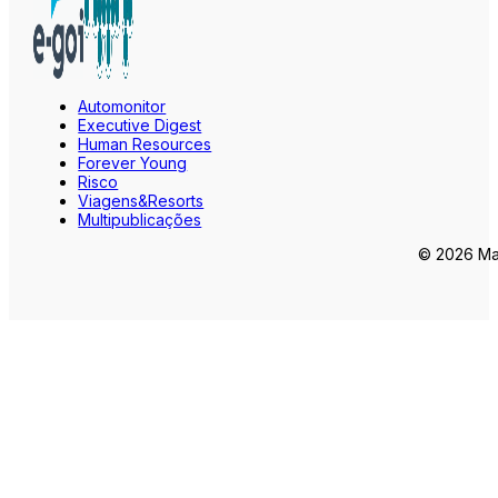
Automonitor
Executive Digest
Human Resources
Forever Young
Risco
Viagens&Resorts
Multipublicações
© 2026 Mar