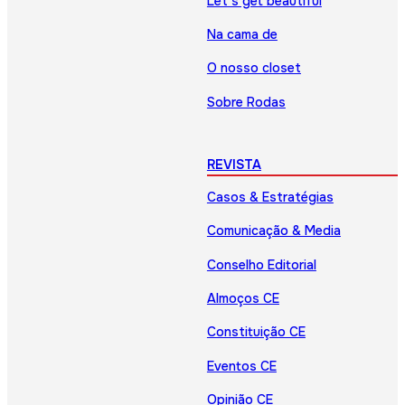
Let’s get beautiful
Na cama de
O nosso closet
Sobre Rodas
REVISTA
Casos & Estratégias
Comunicação & Media
Conselho Editorial
Almoços CE
Constituição CE
Eventos CE
Opinião CE