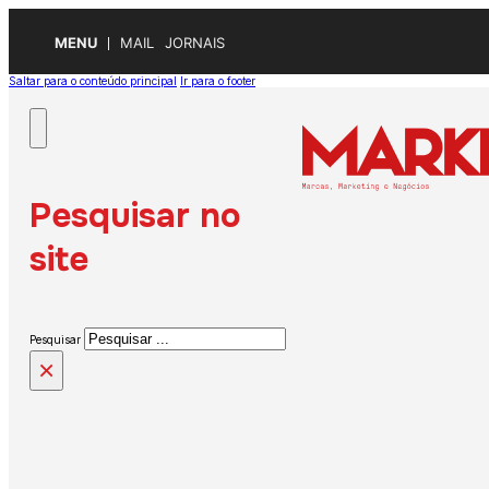
MENU
MAIL
JORNAIS
Saltar para o conteúdo principal
Ir para o footer
Pesquisar no
site
Pesquisar
×