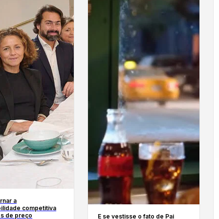
rnar a
ilidade competitiva
s de preço
E se vestisse o fato de Pai