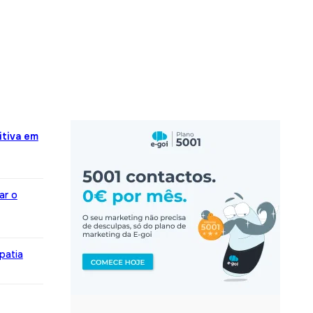
itiva em
ar o
patia