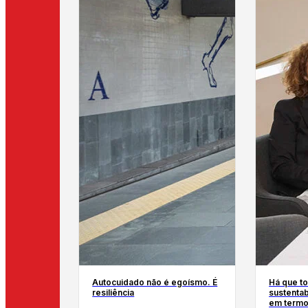
Autocuidado não é egoísmo. É
Há que to
resiliência
sustentab
em termo