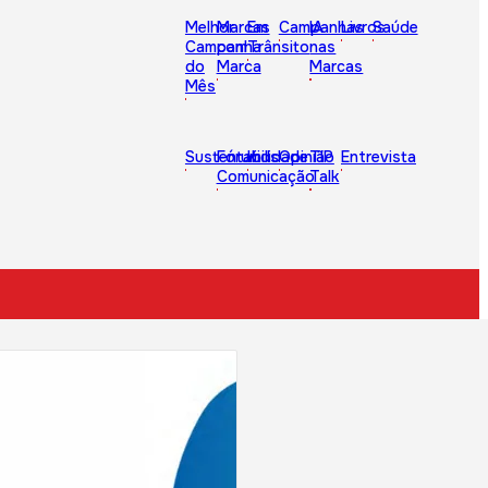
Melhor
Marcas
Em
Campanhas
IA
Livros
Saúde
Campanha
com
Trânsito
nas
do
Marca
Marcas
Mês
Sustentabilidade
Fórum
Kids
Opinião
TIP
Entrevista
Comunicação
Talk