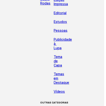
Rodas
Impressa
Editorial
Estudos
Pessoas
Publicidade
à
Lupa
Tema
de
Capa
Temas
em
Destaque
Vídeos
OUTRAS CATEGORIAS