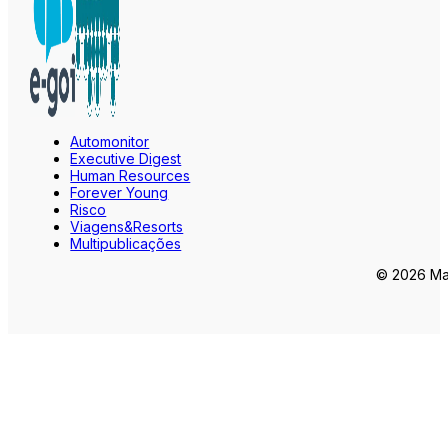
Automonitor
Executive Digest
Human Resources
Forever Young
Risco
Viagens&Resorts
Multipublicações
© 2026 Mar