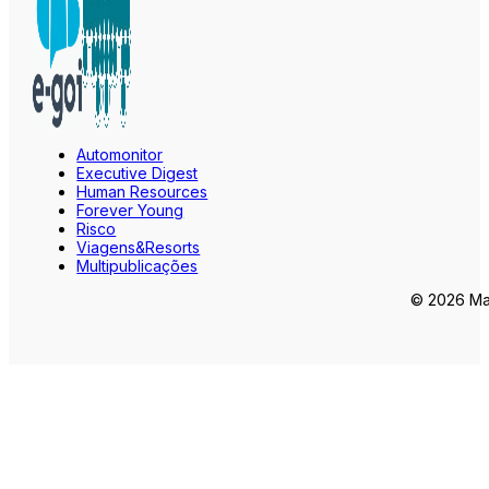
Automonitor
Executive Digest
Human Resources
Forever Young
Risco
Viagens&Resorts
Multipublicações
© 2026 Mar