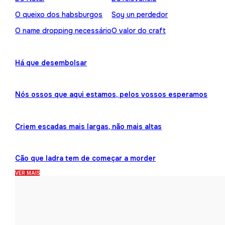
O queixo dos habsburgos
Soy un perdedor
O name dropping necessário
O valor do craft
Há que desembolsar
Nós ossos que aqui estamos, pelos vossos esperamos
Criem escadas mais largas, não mais altas
Cão que ladra tem de começar a morder
VER MAIS