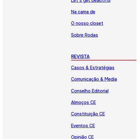
Let’s get beautiful
Na cama de
O nosso closet
Sobre Rodas
REVISTA
Casos & Estratégias
Comunicação & Media
Conselho Editorial
Almoços CE
Constituição CE
Eventos CE
Opinião CE