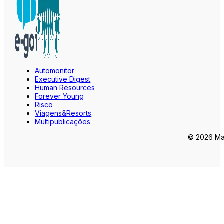
Automonitor
Executive Digest
Human Resources
Forever Young
Risco
Viagens&Resorts
Multipublicações
© 2026 Mar