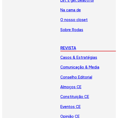
Let’s get beautiful
Na cama de
O nosso closet
Sobre Rodas
REVISTA
Casos & Estratégias
Comunicação & Media
Conselho Editorial
Almoços CE
Constituição CE
Eventos CE
Opinião CE