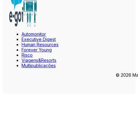
Automonitor
Executive Digest
Human Resources
Forever Young
Risco
Viagens&Resorts
Multipublicações
© 2026 Mar