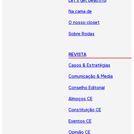
Let’s get beautiful
Na cama de
O nosso closet
Sobre Rodas
REVISTA
Casos & Estratégias
Comunicação & Media
Conselho Editorial
Almoços CE
Constituição CE
Eventos CE
Opinião CE