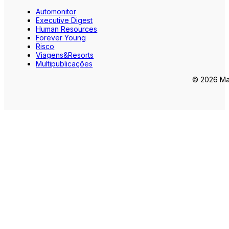
Automonitor
Executive Digest
Human Resources
Forever Young
Risco
Viagens&Resorts
Multipublicações
© 2026 Mar