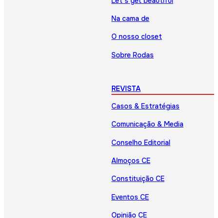
Let’s get beautiful
Na cama de
O nosso closet
Sobre Rodas
REVISTA
Casos & Estratégias
Comunicação & Media
Conselho Editorial
Almoços CE
Constituição CE
Eventos CE
Opinião CE