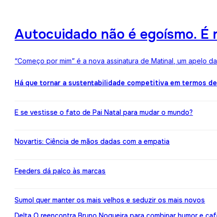
Autocuidado não é egoísmo. É r
“Começo por mim” é a nova assinatura de Matinal, um apelo d
Há que tornar a sustentabilidade competitiva em termos d
E se vestisse o fato de Pai Natal para mudar o mundo?
Novartis: Ciência de mãos dadas com a empatia
Feeders dá palco às marcas
Sumol quer manter os mais velhos e seduzir os mais novos
Delta Q reencontra Bruno Nogueira para combinar humor e caf