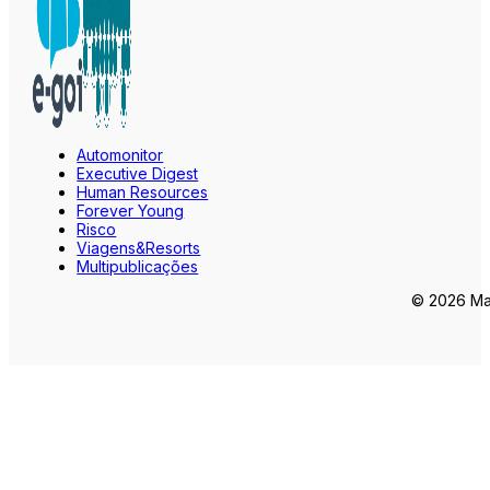
Automonitor
Executive Digest
Human Resources
Forever Young
Risco
Viagens&Resorts
Multipublicações
© 2026 Mar