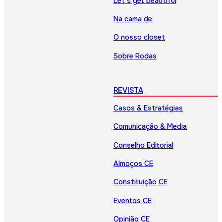
Let’s get beautiful
Na cama de
O nosso closet
Sobre Rodas
REVISTA
Casos & Estratégias
Comunicação & Media
Conselho Editorial
Almoços CE
Constituição CE
Eventos CE
Opinião CE