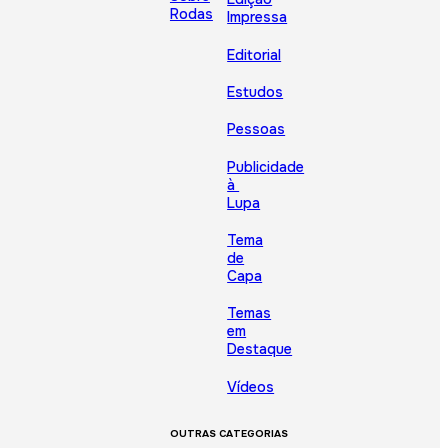
Rodas
Impressa
Editorial
Estudos
Pessoas
Publicidade
à
Lupa
Tema
de
Capa
Temas
em
Destaque
Vídeos
OUTRAS CATEGORIAS