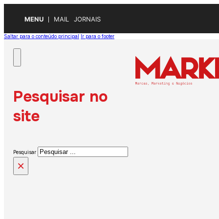
MENU
MAIL
JORNAIS
Saltar para o conteúdo principal
Ir para o footer
Pesquisar no
site
Pesquisar
×