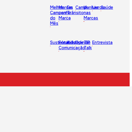
Melhor
Marcas
Em
Campanhas
IA
Livros
Saúde
Campanha
com
Trânsito
nas
do
Marca
Marcas
Mês
Sustentabilidade
Fórum
Kids
Opinião
TIP
Entrevista
Comunicação
Talk