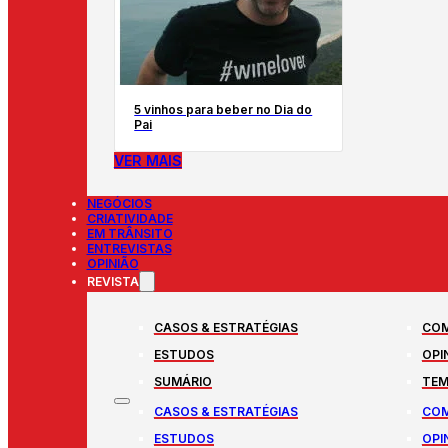
5 vinhos para beber no Dia do
Pai
VER MAIS
NEGÓCIOS
CRIATIVIDADE
EM TRÂNSITO
ENTREVISTAS
OPINIÃO
REVISTA
CASOS & ESTRATÉGIAS
COM
ESTUDOS
OPI
SUMÁRIO
TEM
CASOS & ESTRATÉGIAS
COM
ESTUDOS
OPI