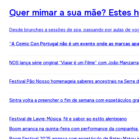
Quer mimar a sua mãe? Estes h
Desde brunches a sessões de spa, passando por aulas de yoga,
“A Comic Con Portugal não é um evento onde as marcas apa
NOS lança série original “Viajar é um Filme” com João Manzarr
Festival Pão Nosso homenageia saberes ancestrais na Serra d
Sintra volta a preencher o fim de semana com espetáculos gr
Festival de Lavre: Música, fé e sabor ao estilo alentejano
Boom arranca na quinta-feira com performance da companhia 
Boom Festival 2025 arranca com espetáculo de Bateu Matou i