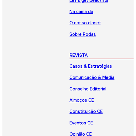
Let’s get beautiful
Na cama de
O nosso closet
Sobre Rodas
REVISTA
Casos & Estratégias
Comunicação & Media
Conselho Editorial
Almoços CE
Constituição CE
Eventos CE
Opinião CE