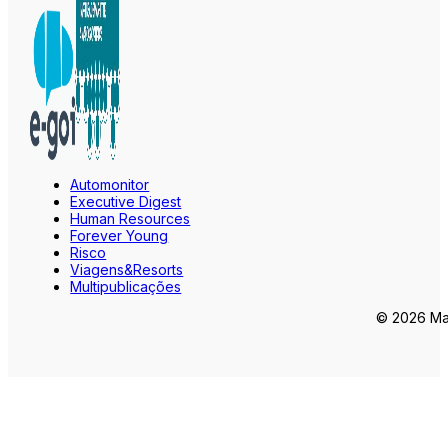
Automonitor
Executive Digest
Human Resources
Forever Young
Risco
Viagens&Resorts
Multipublicações
© 2026 Mar