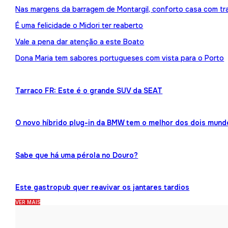
Nas margens da barragem de Montargil, conforto casa com tr
É uma felicidade o Midori ter reaberto
Vale a pena dar atenção a este Boato
Dona Maria tem sabores portugueses com vista para o Porto
Tarraco FR: Este é o grande SUV da SEAT
O novo híbrido plug-in da BMW tem o melhor dos dois mund
Sabe que há uma pérola no Douro?
Este gastropub quer reavivar os jantares tardios
VER MAIS