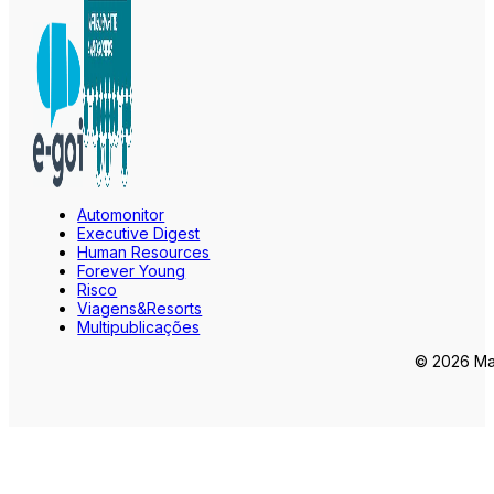
Automonitor
Executive Digest
Human Resources
Forever Young
Risco
Viagens&Resorts
Multipublicações
© 2026 Mar