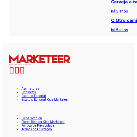
Cerveja e t
há 5 anos
O Otro cami
há 5 anos
Assinaturas
Contactos
Estatuto Editorial
Estatuto Editorial Kids Marketeer
Ficha Técnica
Ficha Técnica Kids Marketeer
Política de Privacidade
Termos de Utilização