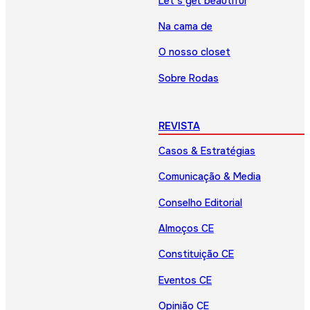
Let’s get beautiful
Na cama de
O nosso closet
Sobre Rodas
REVISTA
Casos & Estratégias
Comunicação & Media
Conselho Editorial
Almoços CE
Constituição CE
Eventos CE
Opinião CE