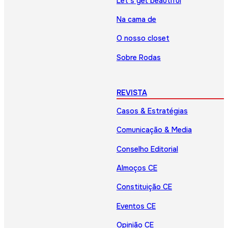
Let’s get beautiful
Na cama de
O nosso closet
Sobre Rodas
REVISTA
Casos & Estratégias
Comunicação & Media
Conselho Editorial
Almoços CE
Constituição CE
Eventos CE
Opinião CE