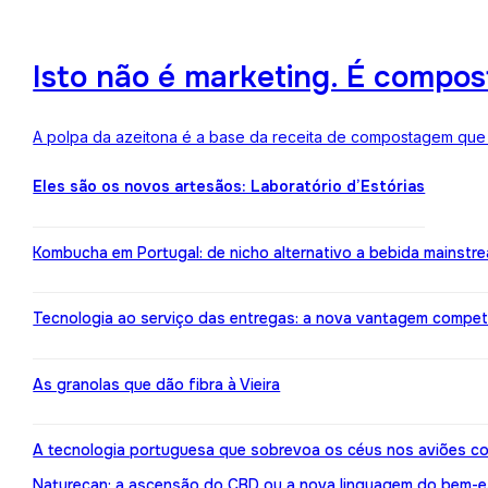
Isto não é marketing. É compo
A polpa da azeitona é a base da receita de compostagem que a
Eles são os novos artesãos: Laboratório d’Estórias
Kombucha em Portugal: de nicho alternativo a bebida mainstr
Tecnologia ao serviço das entregas: a nova vantagem compe
As granolas que dão fibra à Vieira
A tecnologia portuguesa que sobrevoa os céus nos aviões co
Naturecan: a ascensão do CBD ou a nova linguagem do bem-e