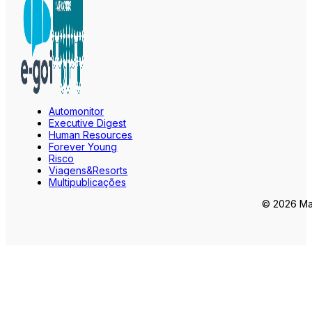
Automonitor
Executive Digest
Human Resources
Forever Young
Risco
Viagens&Resorts
Multipublicações
© 2026 Mar