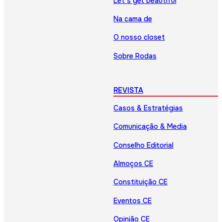
Let’s get beautiful
Na cama de
O nosso closet
Sobre Rodas
REVISTA
Casos & Estratégias
Comunicação & Media
Conselho Editorial
Almoços CE
Constituição CE
Eventos CE
Opinião CE