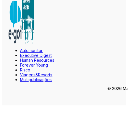
Automonitor
Executive Digest
Human Resources
Forever Young
Risco
Viagens&Resorts
Multipublicações
© 2026 Mar