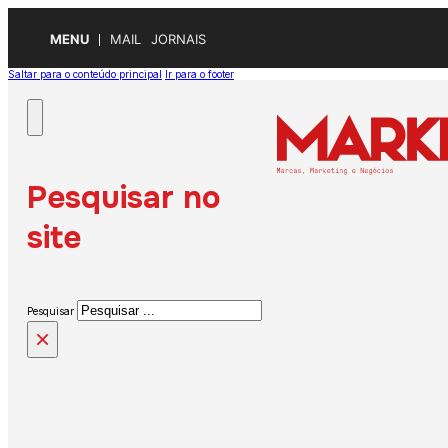
MENU
MAIL
JORNAIS
Saltar para o conteúdo principal
Ir para o footer
Pesquisar no
site
Pesquisar
×