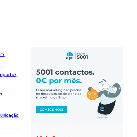
r?
roporto?
?
municação