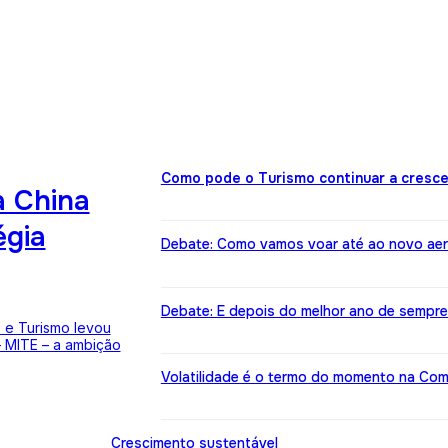
Como pode o Turismo continuar a cresce
a China
égia
Debate: Como vamos voar até ao novo ae
Debate: E depois do melhor ano de sempre
 e Turismo levou
 – MITE – a ambição
Volatilidade é o termo do momento na Co
Crescimento sustentável