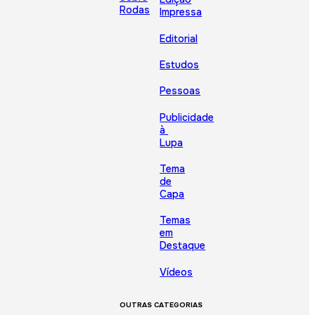
Rodas
Impressa
Editorial
Estudos
Pessoas
Publicidade
à
Lupa
Tema
de
Capa
Temas
em
Destaque
Vídeos
OUTRAS CATEGORIAS