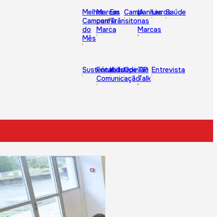
Melhor
Marcas
Em
Campanhas
IA
Livros
Saúde
Campanha
com
Trânsito
nas
do
Marca
Marcas
Mês
Sustentabilidade
Fórum
Kids
Opinião
TIP
Entrevista
Comunicação
Talk